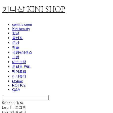
키니샵 KINI SHOP
coming soon
Kini beauty
핫딜
클렌징
토너
앰플
세럼&에센스
크림
마스크팩
트러블 관리
메이크업
이너뷰티
review
NOTICE
Q&A
Search
검색
Log In
로그인
Cart
장바구니