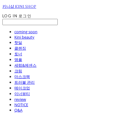
키니샵 KINI SHOP
LOG IN
로그인
coming soon
Kini beauty
핫딜
클렌징
토너
앰플
세럼&에센스
크림
마스크팩
트러블 관리
메이크업
이너뷰티
review
NOTICE
Q&A