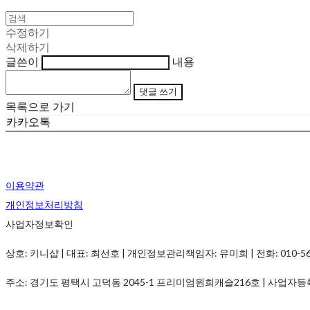
수정하기
삭제하기
글쓴이
내용
댓글 쓰기
목록으로 가기
카카오톡
이용약관
개인정보처리방침
사업자정보확인
상호: 키니샵 | 대표: 최선호 | 개인정보관리책임자: 유미희 | 전화: 010-5690-
주소: 경기도 평택시 고덕동 2045-1 프리미엄원희캐슬216호 | 사업자