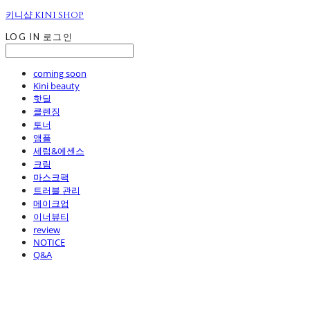
키니샵 KINI SHOP
LOG IN
로그인
coming soon
Kini beauty
핫딜
클렌징
토너
앰플
세럼&에센스
크림
마스크팩
트러블 관리
메이크업
이너뷰티
review
NOTICE
Q&A