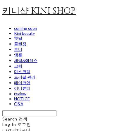
키니샵 KINI SHOP
coming soon
Kini beauty
핫딜
클렌징
토너
앰플
세럼&에센스
크림
마스크팩
트러블 관리
메이크업
이너뷰티
review
NOTICE
Q&A
Search
검색
Log In
로그인
Cart
장바구니