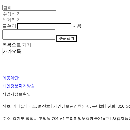
수정하기
삭제하기
글쓴이
내용
댓글 쓰기
목록으로 가기
카카오톡
이용약관
개인정보처리방침
사업자정보확인
상호: 키니샵 | 대표: 최선호 | 개인정보관리책임자: 유미희 | 전화: 010-5690-
주소: 경기도 평택시 고덕동 2045-1 프리미엄원희캐슬216호 | 사업자