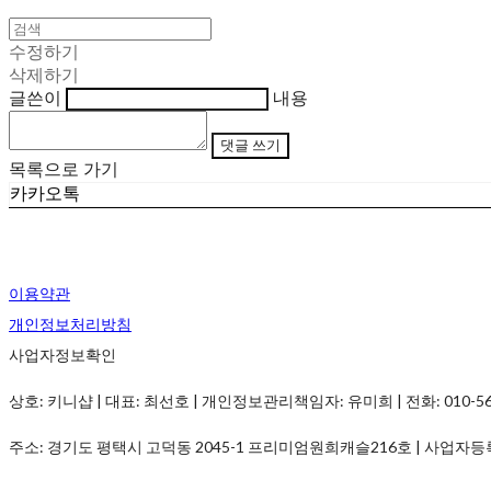
수정하기
삭제하기
글쓴이
내용
댓글 쓰기
목록으로 가기
카카오톡
이용약관
개인정보처리방침
사업자정보확인
상호: 키니샵 | 대표: 최선호 | 개인정보관리책임자: 유미희 | 전화: 010-5690-
주소: 경기도 평택시 고덕동 2045-1 프리미엄원희캐슬216호 | 사업자