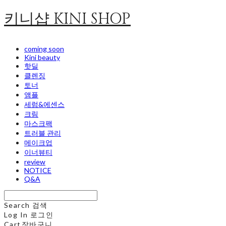
키니샵 KINI SHOP
coming soon
Kini beauty
핫딜
클렌징
토너
앰플
세럼&에센스
크림
마스크팩
트러블 관리
메이크업
이너뷰티
review
NOTICE
Q&A
Search
검색
Log In
로그인
Cart
장바구니