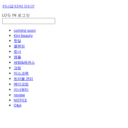
키니샵 KINI SHOP
LOG IN
로그인
coming soon
Kini beauty
핫딜
클렌징
토너
앰플
세럼&에센스
크림
마스크팩
트러블 관리
메이크업
이너뷰티
review
NOTICE
Q&A