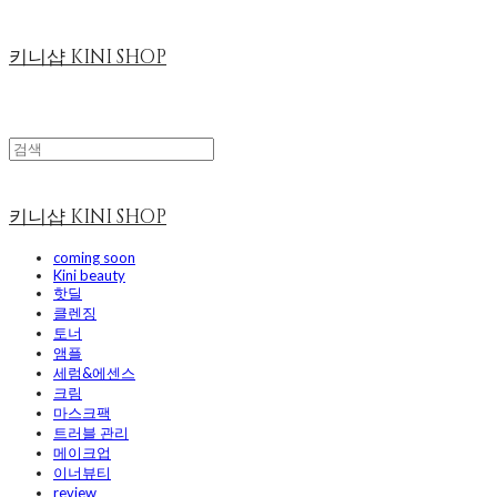
키니샵 KINI SHOP
키니샵 KINI SHOP
coming soon
Kini beauty
핫딜
클렌징
토너
앰플
세럼&에센스
크림
마스크팩
트러블 관리
메이크업
이너뷰티
review