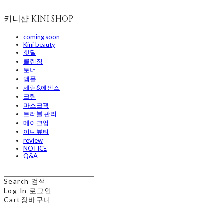
키니샵 KINI SHOP
coming soon
Kini beauty
핫딜
클렌징
토너
앰플
세럼&에센스
크림
마스크팩
트러블 관리
메이크업
이너뷰티
review
NOTICE
Q&A
Search
검색
Log In
로그인
Cart
장바구니