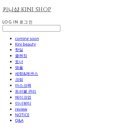
키니샵 KINI SHOP
LOG IN
로그인
coming soon
Kini beauty
핫딜
클렌징
토너
앰플
세럼&에센스
크림
마스크팩
트러블 관리
메이크업
이너뷰티
review
NOTICE
Q&A