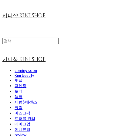
키니샵 KINI SHOP
키니샵 KINI SHOP
coming soon
Kini beauty
핫딜
클렌징
토너
앰플
세럼&에센스
크림
마스크팩
트러블 관리
메이크업
이너뷰티
review