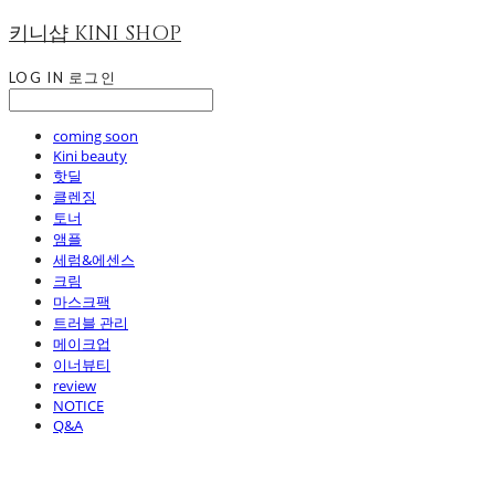
키니샵 KINI SHOP
LOG IN
로그인
coming soon
Kini beauty
핫딜
클렌징
토너
앰플
세럼&에센스
크림
마스크팩
트러블 관리
메이크업
이너뷰티
review
NOTICE
Q&A