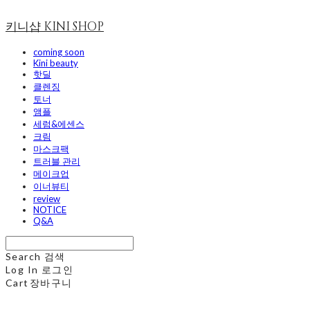
키니샵 KINI SHOP
coming soon
Kini beauty
핫딜
클렌징
토너
앰플
세럼&에센스
크림
마스크팩
트러블 관리
메이크업
이너뷰티
review
NOTICE
Q&A
Search
검색
Log In
로그인
Cart
장바구니