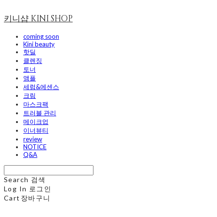
키니샵 KINI SHOP
coming soon
Kini beauty
핫딜
클렌징
토너
앰플
세럼&에센스
크림
마스크팩
트러블 관리
메이크업
이너뷰티
review
NOTICE
Q&A
Search
검색
Log In
로그인
Cart
장바구니