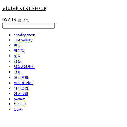
키니샵 KINI SHOP
LOG IN
로그인
coming soon
Kini beauty
핫딜
클렌징
토너
앰플
세럼&에센스
크림
마스크팩
트러블 관리
메이크업
이너뷰티
review
NOTICE
Q&A