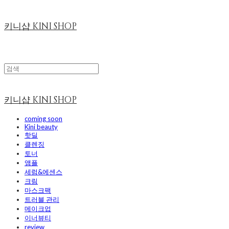
키니샵 KINI SHOP
키니샵 KINI SHOP
coming soon
Kini beauty
핫딜
클렌징
토너
앰플
세럼&에센스
크림
마스크팩
트러블 관리
메이크업
이너뷰티
review