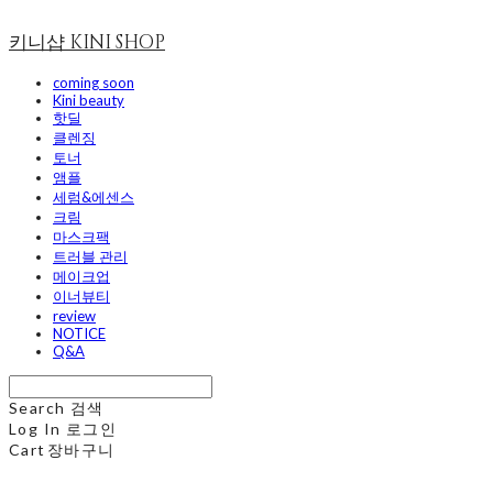
키니샵 KINI SHOP
coming soon
Kini beauty
핫딜
클렌징
토너
앰플
세럼&에센스
크림
마스크팩
트러블 관리
메이크업
이너뷰티
review
NOTICE
Q&A
Search
검색
Log In
로그인
Cart
장바구니