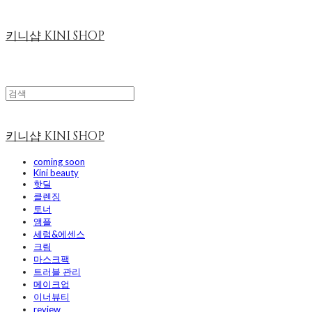
키니샵 KINI SHOP
키니샵 KINI SHOP
coming soon
Kini beauty
핫딜
클렌징
토너
앰플
세럼&에센스
크림
마스크팩
트러블 관리
메이크업
이너뷰티
review