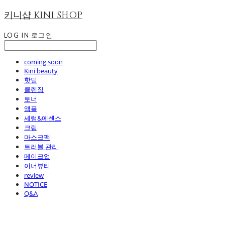
키니샵 KINI SHOP
LOG IN
로그인
coming soon
Kini beauty
핫딜
클렌징
토너
앰플
세럼&에센스
크림
마스크팩
트러블 관리
메이크업
이너뷰티
review
NOTICE
Q&A