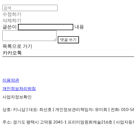
수정하기
삭제하기
글쓴이
내용
댓글 쓰기
목록으로 가기
카카오톡
이용약관
개인정보처리방침
사업자정보확인
상호: 키니샵 | 대표: 최선호 | 개인정보관리책임자: 유미희 | 전화: 010-5690-
주소: 경기도 평택시 고덕동 2045-1 프리미엄원희캐슬216호 | 사업자