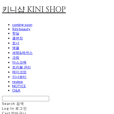
키니샵 KINI SHOP
coming soon
Kini beauty
핫딜
클렌징
토너
앰플
세럼&에센스
크림
마스크팩
트러블 관리
메이크업
이너뷰티
review
NOTICE
Q&A
Search
검색
Log In
로그인
Cart
장바구니