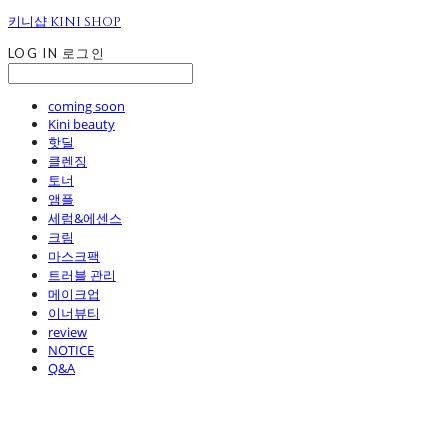
키니샵 KINI SHOP
LOG IN
로그인
coming soon
Kini beauty
핫딜
클렌징
토너
앰플
세럼&에센스
크림
마스크팩
트러블 관리
메이크업
이너뷰티
review
NOTICE
Q&A