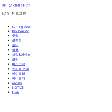
키니샵 KINI SHOP
LOG IN
로그인
coming soon
Kini beauty
핫딜
클렌징
토너
앰플
세럼&에센스
크림
마스크팩
트러블 관리
메이크업
이너뷰티
review
NOTICE
Q&A