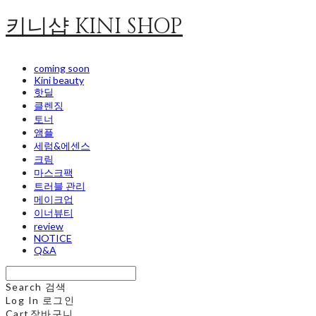
키니샵 KINI SHOP
coming soon
Kini beauty
핫딜
클렌징
토너
앰플
세럼&에센스
크림
마스크팩
트러블 관리
메이크업
이너뷰티
review
NOTICE
Q&A
Search
검색
Log In
로그인
Cart
장바구니