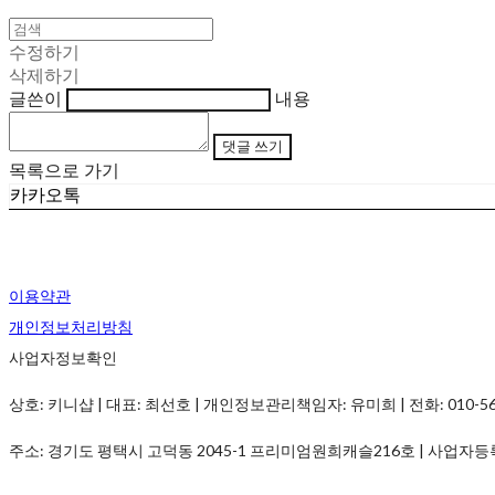
수정하기
삭제하기
글쓴이
내용
댓글 쓰기
목록으로 가기
카카오톡
이용약관
개인정보처리방침
사업자정보확인
상호: 키니샵 | 대표: 최선호 | 개인정보관리책임자: 유미희 | 전화: 010-5690-
주소: 경기도 평택시 고덕동 2045-1 프리미엄원희캐슬216호 | 사업자