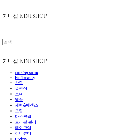
키니샵 KINI SHOP
키니샵 KINI SHOP
coming soon
Kini beauty
핫딜
클렌징
토너
앰플
세럼&에센스
크림
마스크팩
트러블 관리
메이크업
이너뷰티
review