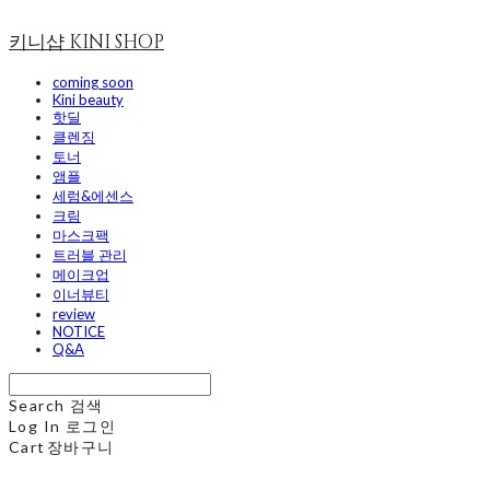
키니샵 KINI SHOP
coming soon
Kini beauty
핫딜
클렌징
토너
앰플
세럼&에센스
크림
마스크팩
트러블 관리
메이크업
이너뷰티
review
NOTICE
Q&A
Search
검색
Log In
로그인
Cart
장바구니