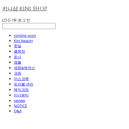
키니샵 KINI SHOP
LOG IN
로그인
coming soon
Kini beauty
핫딜
클렌징
토너
앰플
세럼&에센스
크림
마스크팩
트러블 관리
메이크업
이너뷰티
review
NOTICE
Q&A