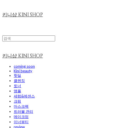
키니샵 KINI SHOP
키니샵 KINI SHOP
coming soon
Kini beauty
핫딜
클렌징
토너
앰플
세럼&에센스
크림
마스크팩
트러블 관리
메이크업
이너뷰티
review