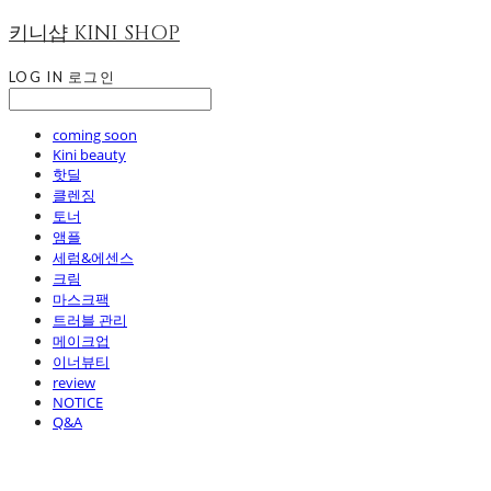
키니샵 KINI SHOP
LOG IN
로그인
coming soon
Kini beauty
핫딜
클렌징
토너
앰플
세럼&에센스
크림
마스크팩
트러블 관리
메이크업
이너뷰티
review
NOTICE
Q&A