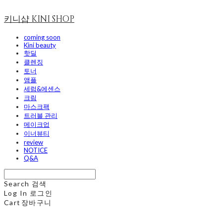
키니샵 KINI SHOP
coming soon
Kini beauty
핫딜
클렌징
토너
앰플
세럼&에센스
크림
마스크팩
트러블 관리
메이크업
이너뷰티
review
NOTICE
Q&A
Search
검색
Log In
로그인
Cart
장바구니