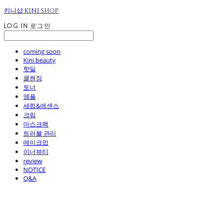
키니샵 KINI SHOP
LOG IN
로그인
coming soon
Kini beauty
핫딜
클렌징
토너
앰플
세럼&에센스
크림
마스크팩
트러블 관리
메이크업
이너뷰티
review
NOTICE
Q&A