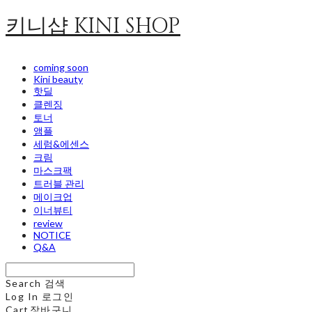
키니샵 KINI SHOP
coming soon
Kini beauty
핫딜
클렌징
토너
앰플
세럼&에센스
크림
마스크팩
트러블 관리
메이크업
이너뷰티
review
NOTICE
Q&A
Search
검색
Log In
로그인
Cart
장바구니