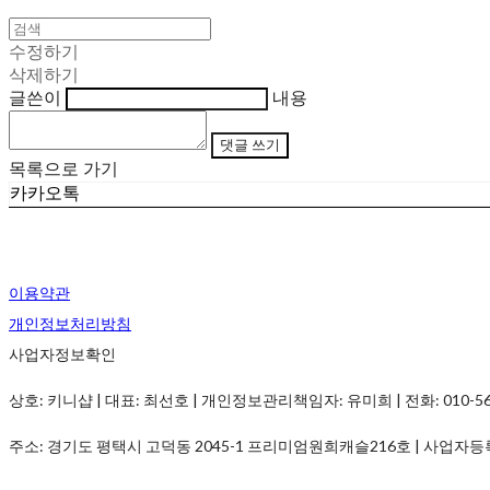
수정하기
삭제하기
글쓴이
내용
댓글 쓰기
목록으로 가기
카카오톡
이용약관
개인정보처리방침
사업자정보확인
상호: 키니샵 | 대표: 최선호 | 개인정보관리책임자: 유미희 | 전화: 010-5690-
주소: 경기도 평택시 고덕동 2045-1 프리미엄원희캐슬216호 | 사업자