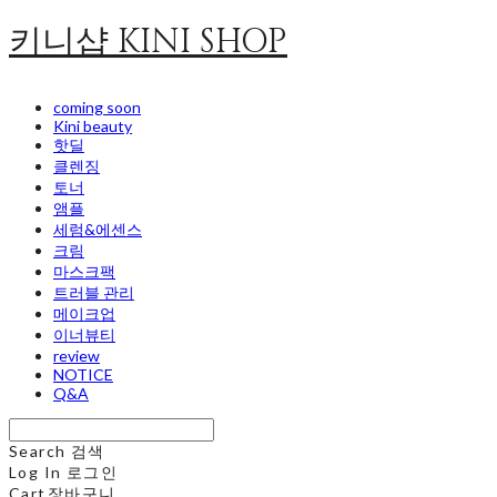
키니샵 KINI SHOP
coming soon
Kini beauty
핫딜
클렌징
토너
앰플
세럼&에센스
크림
마스크팩
트러블 관리
메이크업
이너뷰티
review
NOTICE
Q&A
Search
검색
Log In
로그인
Cart
장바구니