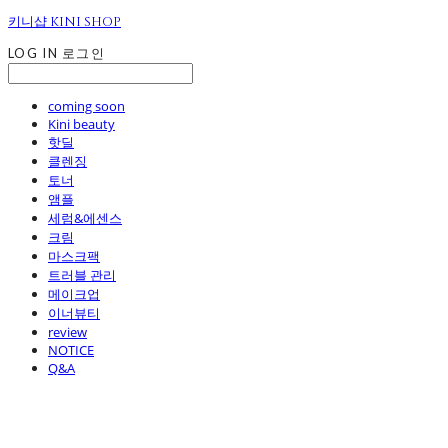
키니샵 KINI SHOP
LOG IN
로그인
coming soon
Kini beauty
핫딜
클렌징
토너
앰플
세럼&에센스
크림
마스크팩
트러블 관리
메이크업
이너뷰티
review
NOTICE
Q&A