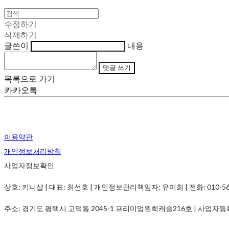
수정하기
삭제하기
글쓴이
내용
댓글 쓰기
목록으로 가기
카카오톡
이용약관
개인정보처리방침
사업자정보확인
상호: 키니샵 | 대표: 최선호 | 개인정보관리책임자: 유미희 | 전화: 010-5690-
주소: 경기도 평택시 고덕동 2045-1 프리미엄원희캐슬216호 | 사업자