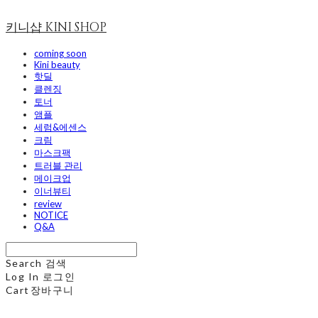
키니샵 KINI SHOP
coming soon
Kini beauty
핫딜
클렌징
토너
앰플
세럼&에센스
크림
마스크팩
트러블 관리
메이크업
이너뷰티
review
NOTICE
Q&A
Search
검색
Log In
로그인
Cart
장바구니