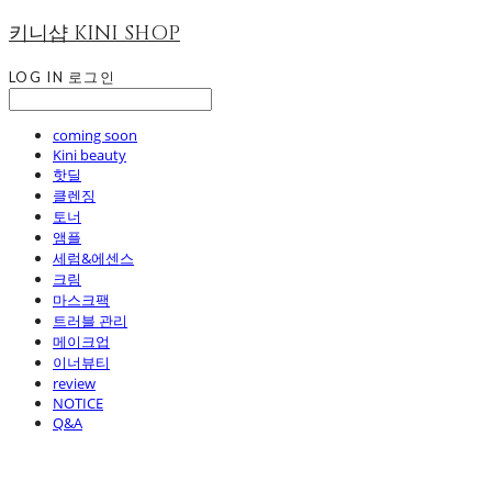
키니샵 KINI SHOP
LOG IN
로그인
coming soon
Kini beauty
핫딜
클렌징
토너
앰플
세럼&에센스
크림
마스크팩
트러블 관리
메이크업
이너뷰티
review
NOTICE
Q&A