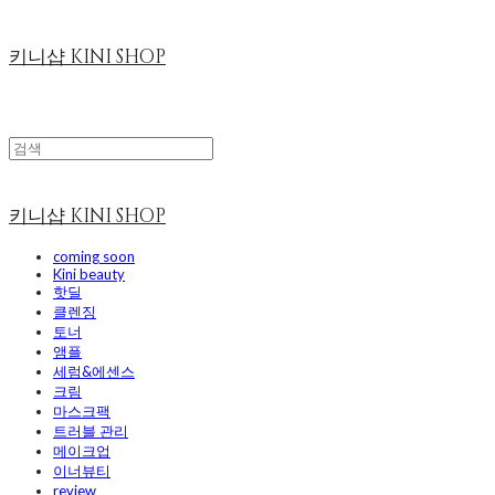
키니샵 KINI SHOP
키니샵 KINI SHOP
coming soon
Kini beauty
핫딜
클렌징
토너
앰플
세럼&에센스
크림
마스크팩
트러블 관리
메이크업
이너뷰티
review