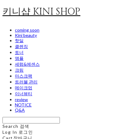
키니샵 KINI SHOP
coming soon
Kini beauty
핫딜
클렌징
토너
앰플
세럼&에센스
크림
마스크팩
트러블 관리
메이크업
이너뷰티
review
NOTICE
Q&A
Search
검색
Log In
로그인
Cart
장바구니