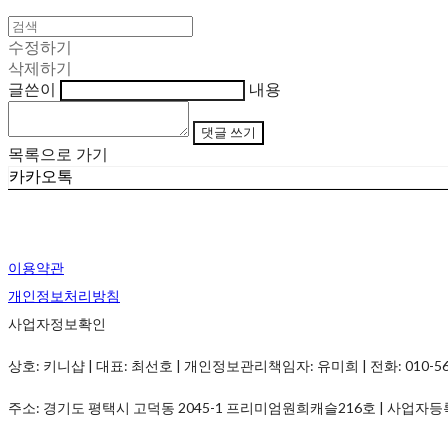
수정하기
삭제하기
글쓴이
내용
댓글 쓰기
목록으로 가기
카카오톡
이용약관
개인정보처리방침
사업자정보확인
상호: 키니샵 | 대표: 최선호 | 개인정보관리책임자: 유미희 | 전화: 010-5690-
주소: 경기도 평택시 고덕동 2045-1 프리미엄원희캐슬216호 | 사업자