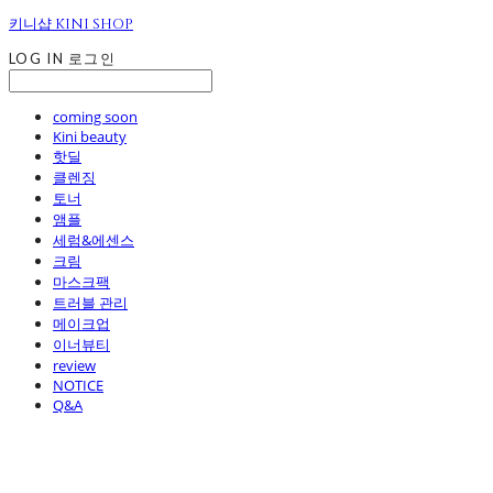
키니샵 KINI SHOP
LOG IN
로그인
coming soon
Kini beauty
핫딜
클렌징
토너
앰플
세럼&에센스
크림
마스크팩
트러블 관리
메이크업
이너뷰티
review
NOTICE
Q&A