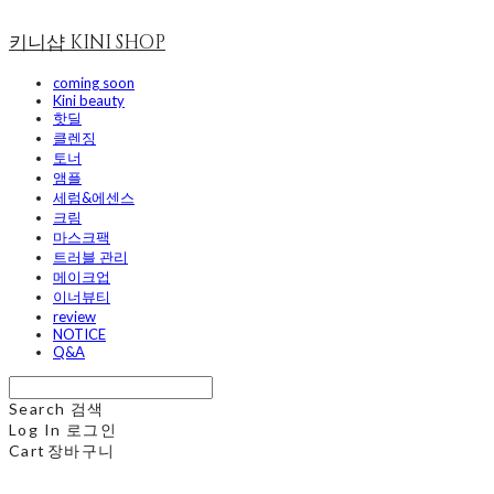
키니샵 KINI SHOP
coming soon
Kini beauty
핫딜
클렌징
토너
앰플
세럼&에센스
크림
마스크팩
트러블 관리
메이크업
이너뷰티
review
NOTICE
Q&A
Search
검색
Log In
로그인
Cart
장바구니