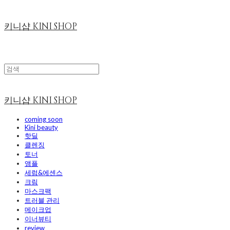
키니샵 KINI SHOP
키니샵 KINI SHOP
coming soon
Kini beauty
핫딜
클렌징
토너
앰플
세럼&에센스
크림
마스크팩
트러블 관리
메이크업
이너뷰티
review