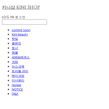
키니샵 KINI SHOP
LOG IN
로그인
coming soon
Kini beauty
핫딜
클렌징
토너
앰플
세럼&에센스
크림
마스크팩
트러블 관리
메이크업
이너뷰티
review
NOTICE
Q&A