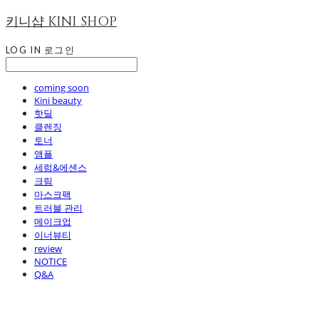
키니샵 KINI SHOP
LOG IN
로그인
coming soon
Kini beauty
핫딜
클렌징
토너
앰플
세럼&에센스
크림
마스크팩
트러블 관리
메이크업
이너뷰티
review
NOTICE
Q&A