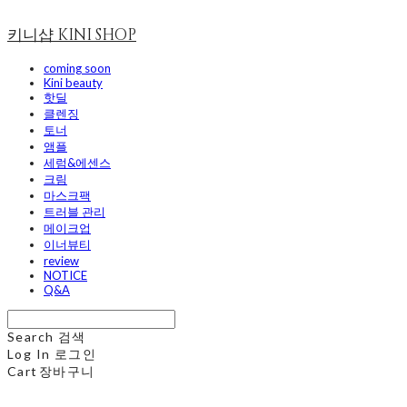
키니샵 KINI SHOP
coming soon
Kini beauty
핫딜
클렌징
토너
앰플
세럼&에센스
크림
마스크팩
트러블 관리
메이크업
이너뷰티
review
NOTICE
Q&A
Search
검색
Log In
로그인
Cart
장바구니