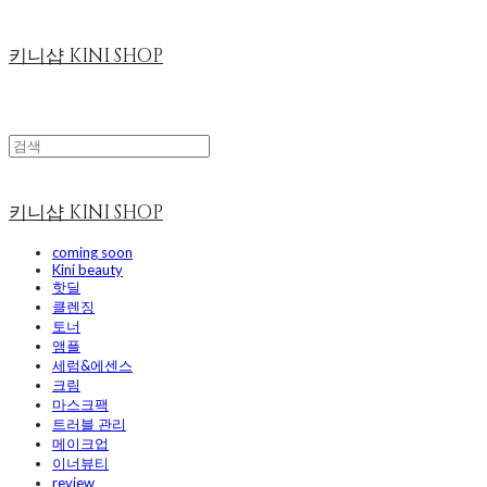
키니샵 KINI SHOP
키니샵 KINI SHOP
coming soon
Kini beauty
핫딜
클렌징
토너
앰플
세럼&에센스
크림
마스크팩
트러블 관리
메이크업
이너뷰티
review