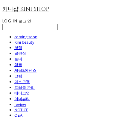
키니샵 KINI SHOP
LOG IN
로그인
coming soon
Kini beauty
핫딜
클렌징
토너
앰플
세럼&에센스
크림
마스크팩
트러블 관리
메이크업
이너뷰티
review
NOTICE
Q&A