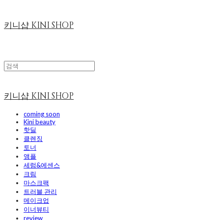
키니샵 KINI SHOP
키니샵 KINI SHOP
coming soon
Kini beauty
핫딜
클렌징
토너
앰플
세럼&에센스
크림
마스크팩
트러블 관리
메이크업
이너뷰티
review