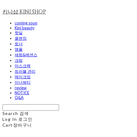
키니샵 KINI SHOP
coming soon
Kini beauty
핫딜
클렌징
토너
앰플
세럼&에센스
크림
마스크팩
트러블 관리
메이크업
이너뷰티
review
NOTICE
Q&A
Search
검색
Log In
로그인
Cart
장바구니