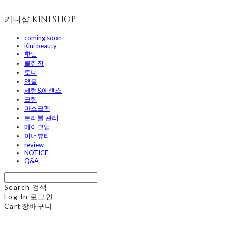
키니샵 KINI SHOP
coming soon
Kini beauty
핫딜
클렌징
토너
앰플
세럼&에센스
크림
마스크팩
트러블 관리
메이크업
이너뷰티
review
NOTICE
Q&A
Search
검색
Log In
로그인
Cart
장바구니