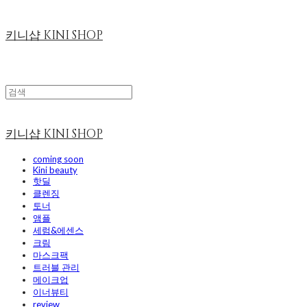
키니샵 KINI SHOP
키니샵 KINI SHOP
coming soon
Kini beauty
핫딜
클렌징
토너
앰플
세럼&에센스
크림
마스크팩
트러블 관리
메이크업
이너뷰티
review