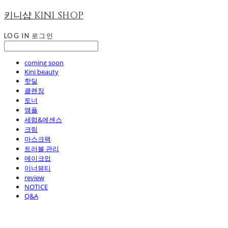
키니샵 KINI SHOP
LOG IN
로그인
coming soon
Kini beauty
핫딜
클렌징
토너
앰플
세럼&에센스
크림
마스크팩
트러블 관리
메이크업
이너뷰티
review
NOTICE
Q&A