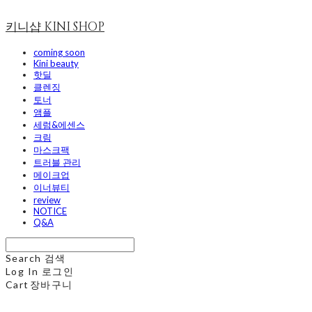
키니샵 KINI SHOP
coming soon
Kini beauty
핫딜
클렌징
토너
앰플
세럼&에센스
크림
마스크팩
트러블 관리
메이크업
이너뷰티
review
NOTICE
Q&A
Search
검색
Log In
로그인
Cart
장바구니