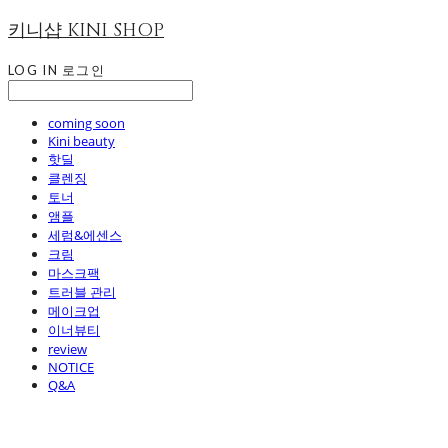
키니샵 KINI SHOP
LOG IN
로그인
coming soon
Kini beauty
핫딜
클렌징
토너
앰플
세럼&에센스
크림
마스크팩
트러블 관리
메이크업
이너뷰티
review
NOTICE
Q&A