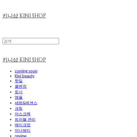
키니샵 KINI SHOP
키니샵 KINI SHOP
coming soon
Kini beauty
핫딜
클렌징
토너
앰플
세럼&에센스
크림
마스크팩
트러블 관리
메이크업
이너뷰티
review