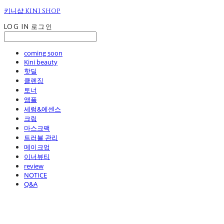
키니샵 KINI SHOP
LOG IN
로그인
coming soon
Kini beauty
핫딜
클렌징
토너
앰플
세럼&에센스
크림
마스크팩
트러블 관리
메이크업
이너뷰티
review
NOTICE
Q&A