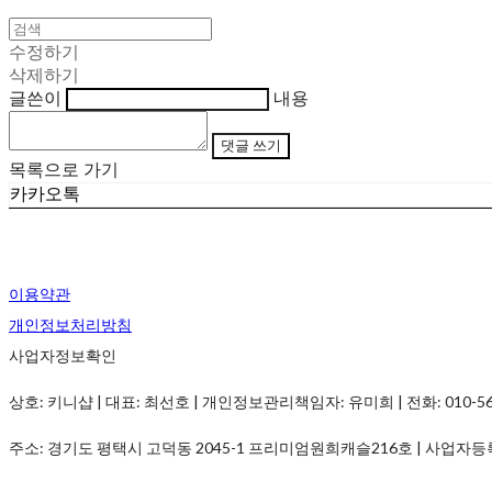
수정하기
삭제하기
글쓴이
내용
댓글 쓰기
목록으로 가기
카카오톡
이용약관
개인정보처리방침
사업자정보확인
상호: 키니샵 | 대표: 최선호 | 개인정보관리책임자: 유미희 | 전화: 010-5690-
주소: 경기도 평택시 고덕동 2045-1 프리미엄원희캐슬216호 | 사업자