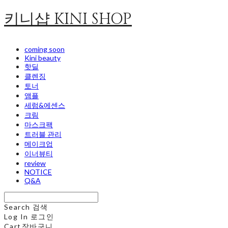
키니샵 KINI SHOP
coming soon
Kini beauty
핫딜
클렌징
토너
앰플
세럼&에센스
크림
마스크팩
트러블 관리
메이크업
이너뷰티
review
NOTICE
Q&A
Search
검색
Log In
로그인
Cart
장바구니