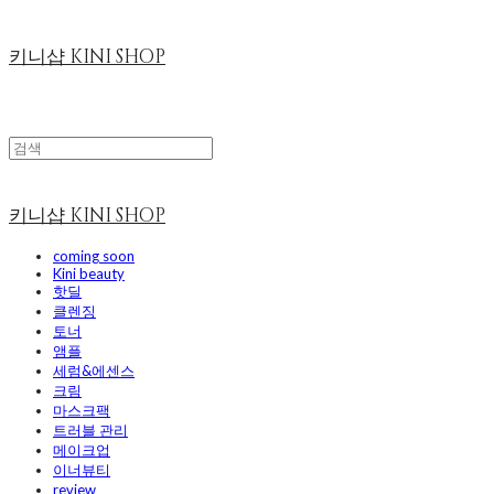
키니샵 KINI SHOP
키니샵 KINI SHOP
coming soon
Kini beauty
핫딜
클렌징
토너
앰플
세럼&에센스
크림
마스크팩
트러블 관리
메이크업
이너뷰티
review