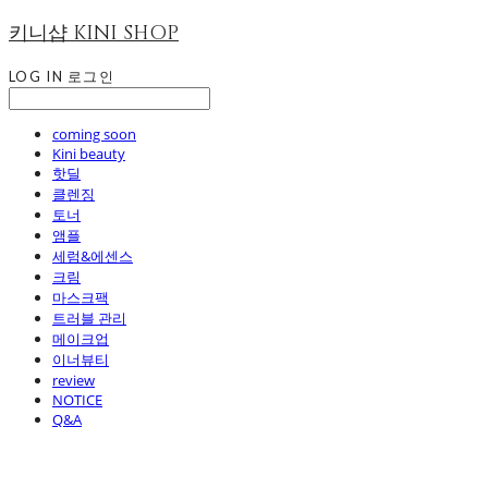
키니샵 KINI SHOP
LOG IN
로그인
coming soon
Kini beauty
핫딜
클렌징
토너
앰플
세럼&에센스
크림
마스크팩
트러블 관리
메이크업
이너뷰티
review
NOTICE
Q&A