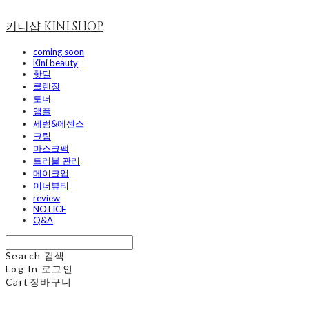
키니샵 KINI SHOP
coming soon
Kini beauty
핫딜
클렌징
토너
앰플
세럼&에센스
크림
마스크팩
트러블 관리
메이크업
이너뷰티
review
NOTICE
Q&A
Search
검색
Log In
로그인
Cart
장바구니