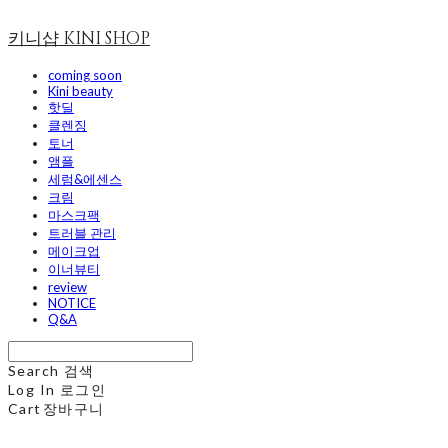
키니샵 KINI SHOP
coming soon
Kini beauty
핫딜
클렌징
토너
앰플
세럼&에센스
크림
마스크팩
트러블 관리
메이크업
이너뷰티
review
NOTICE
Q&A
Search
검색
Log In
로그인
Cart
장바구니