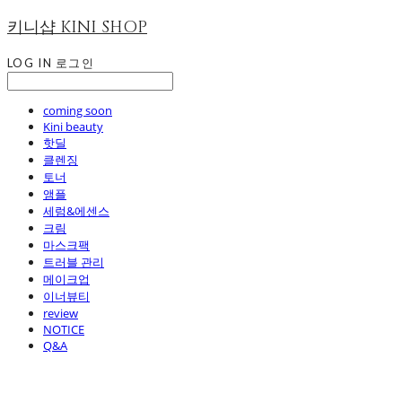
키니샵 KINI SHOP
LOG IN
로그인
coming soon
Kini beauty
핫딜
클렌징
토너
앰플
세럼&에센스
크림
마스크팩
트러블 관리
메이크업
이너뷰티
review
NOTICE
Q&A