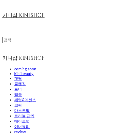
키니샵 KINI SHOP
키니샵 KINI SHOP
coming soon
Kini beauty
핫딜
클렌징
토너
앰플
세럼&에센스
크림
마스크팩
트러블 관리
메이크업
이너뷰티
review