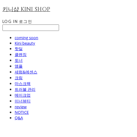
키니샵 KINI SHOP
LOG IN
로그인
coming soon
Kini beauty
핫딜
클렌징
토너
앰플
세럼&에센스
크림
마스크팩
트러블 관리
메이크업
이너뷰티
review
NOTICE
Q&A