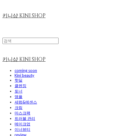
키니샵 KINI SHOP
키니샵 KINI SHOP
coming soon
Kini beauty
핫딜
클렌징
토너
앰플
세럼&에센스
크림
마스크팩
트러블 관리
메이크업
이너뷰티
review