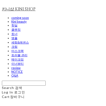
키니샵 KINI SHOP
coming soon
Kini beauty
핫딜
클렌징
토너
앰플
세럼&에센스
크림
마스크팩
트러블 관리
메이크업
이너뷰티
review
NOTICE
Q&A
Search
검색
Log In
로그인
Cart
장바구니