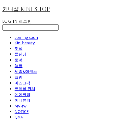
키니샵 KINI SHOP
LOG IN
로그인
coming soon
Kini beauty
핫딜
클렌징
토너
앰플
세럼&에센스
크림
마스크팩
트러블 관리
메이크업
이너뷰티
review
NOTICE
Q&A