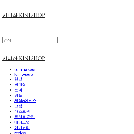
키니샵 KINI SHOP
키니샵 KINI SHOP
coming soon
Kini beauty
핫딜
클렌징
토너
앰플
세럼&에센스
크림
마스크팩
트러블 관리
메이크업
이너뷰티
review