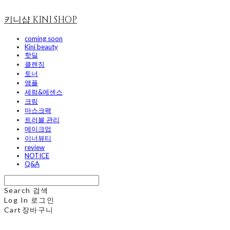
키니샵 KINI SHOP
coming soon
Kini beauty
핫딜
클렌징
토너
앰플
세럼&에센스
크림
마스크팩
트러블 관리
메이크업
이너뷰티
review
NOTICE
Q&A
Search
검색
Log In
로그인
Cart
장바구니