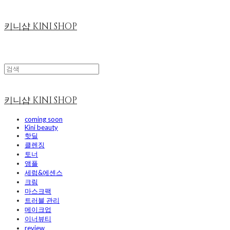
키니샵 KINI SHOP
키니샵 KINI SHOP
coming soon
Kini beauty
핫딜
클렌징
토너
앰플
세럼&에센스
크림
마스크팩
트러블 관리
메이크업
이너뷰티
review