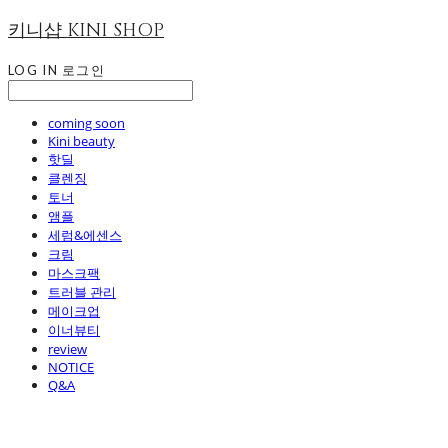
키니샵 KINI SHOP
LOG IN
로그인
coming soon
Kini beauty
핫딜
클렌징
토너
앰플
세럼&에센스
크림
마스크팩
트러블 관리
메이크업
이너뷰티
review
NOTICE
Q&A