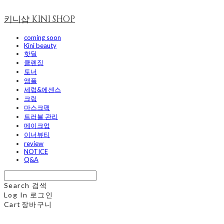
키니샵 KINI SHOP
coming soon
Kini beauty
핫딜
클렌징
토너
앰플
세럼&에센스
크림
마스크팩
트러블 관리
메이크업
이너뷰티
review
NOTICE
Q&A
Search
검색
Log In
로그인
Cart
장바구니