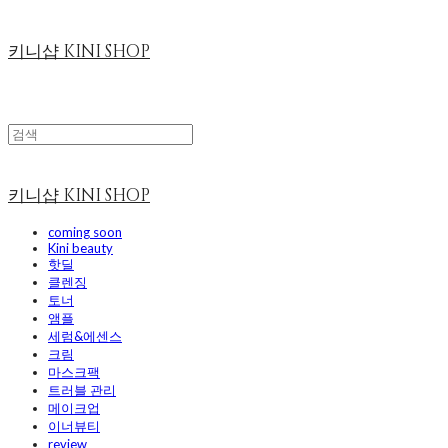
키니샵 KINI SHOP
키니샵 KINI SHOP
coming soon
Kini beauty
핫딜
클렌징
토너
앰플
세럼&에센스
크림
마스크팩
트러블 관리
메이크업
이너뷰티
review