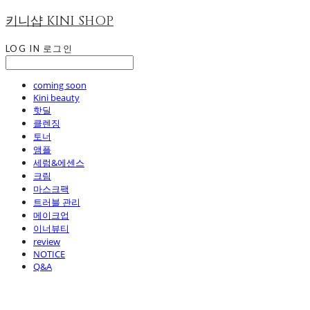
키니샵 KINI SHOP
LOG IN
로그인
coming soon
Kini beauty
핫딜
클렌징
토너
앰플
세럼&에센스
크림
마스크팩
트러블 관리
메이크업
이너뷰티
review
NOTICE
Q&A