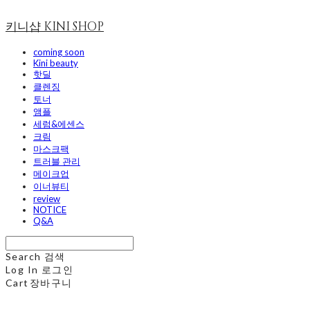
키니샵 KINI SHOP
coming soon
Kini beauty
핫딜
클렌징
토너
앰플
세럼&에센스
크림
마스크팩
트러블 관리
메이크업
이너뷰티
review
NOTICE
Q&A
Search
검색
Log In
로그인
Cart
장바구니