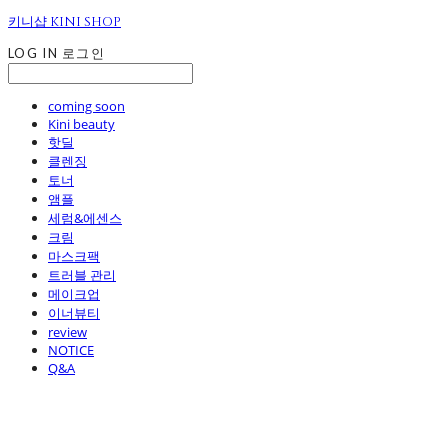
키니샵 KINI SHOP
LOG IN
로그인
coming soon
Kini beauty
핫딜
클렌징
토너
앰플
세럼&에센스
크림
마스크팩
트러블 관리
메이크업
이너뷰티
review
NOTICE
Q&A