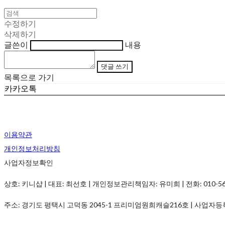
수정하기
삭제하기
글쓴이
내용
댓글 쓰기
목록으로 가기
카카오톡
이용약관
개인정보처리방침
사업자정보확인
상호: 키니샵 | 대표: 최선호 | 개인정보관리책임자: 유미희 | 전화: 010-5690-
주소: 경기도 평택시 고덕동 2045-1 프리미엄원희캐슬216호 | 사업자