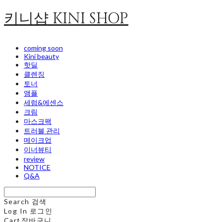
키니샵 KINI SHOP
coming soon
Kini beauty
핫딜
클렌징
토너
앰플
세럼&에센스
크림
마스크팩
트러블 관리
메이크업
이너뷰티
review
NOTICE
Q&A
Search
검색
Log In
로그인
Cart
장바구니