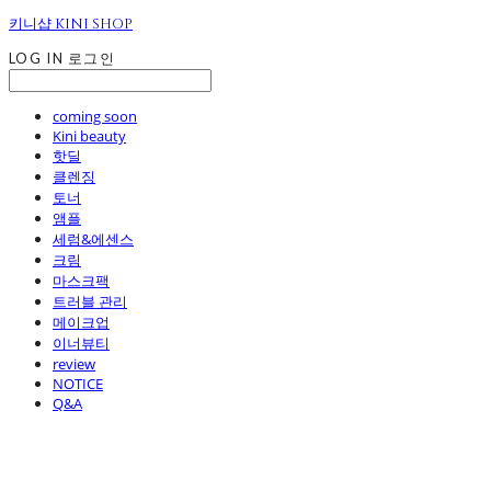
키니샵 KINI SHOP
LOG IN
로그인
coming soon
Kini beauty
핫딜
클렌징
토너
앰플
세럼&에센스
크림
마스크팩
트러블 관리
메이크업
이너뷰티
review
NOTICE
Q&A