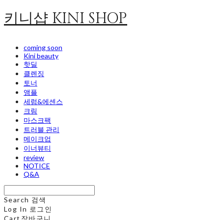
키니샵 KINI SHOP
coming soon
Kini beauty
핫딜
클렌징
토너
앰플
세럼&에센스
크림
마스크팩
트러블 관리
메이크업
이너뷰티
review
NOTICE
Q&A
Search
검색
Log In
로그인
Cart
장바구니