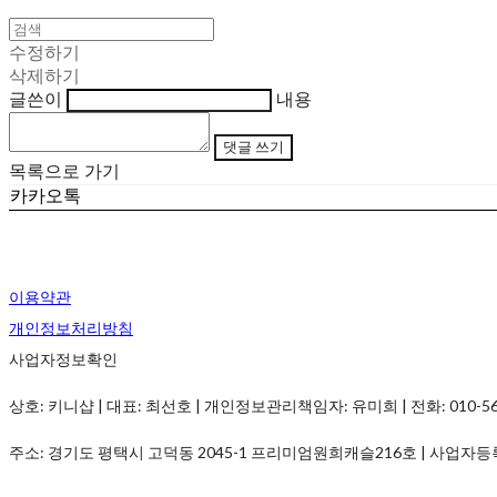
수정하기
삭제하기
글쓴이
내용
댓글 쓰기
목록으로 가기
카카오톡
이용약관
개인정보처리방침
사업자정보확인
상호: 키니샵 | 대표: 최선호 | 개인정보관리책임자: 유미희 | 전화: 010-5690-
주소: 경기도 평택시 고덕동 2045-1 프리미엄원희캐슬216호 | 사업자