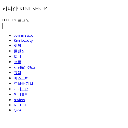
키니샵 KINI SHOP
LOG IN
로그인
coming soon
Kini beauty
핫딜
클렌징
토너
앰플
세럼&에센스
크림
마스크팩
트러블 관리
메이크업
이너뷰티
review
NOTICE
Q&A