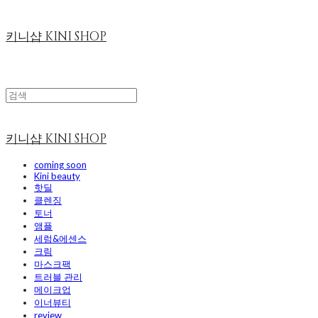
키니샵 KINI SHOP
키니샵 KINI SHOP
coming soon
Kini beauty
핫딜
클렌징
토너
앰플
세럼&에센스
크림
마스크팩
트러블 관리
메이크업
이너뷰티
review