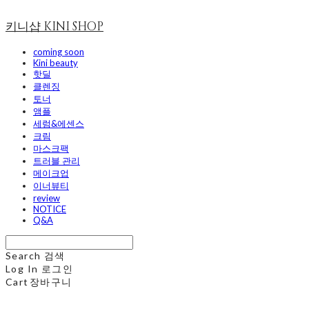
키니샵 KINI SHOP
coming soon
Kini beauty
핫딜
클렌징
토너
앰플
세럼&에센스
크림
마스크팩
트러블 관리
메이크업
이너뷰티
review
NOTICE
Q&A
Search
검색
Log In
로그인
Cart
장바구니