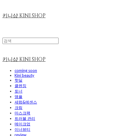
키니샵 KINI SHOP
키니샵 KINI SHOP
coming soon
Kini beauty
핫딜
클렌징
토너
앰플
세럼&에센스
크림
마스크팩
트러블 관리
메이크업
이너뷰티
review