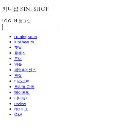
키니샵 KINI SHOP
LOG IN
로그인
coming soon
Kini beauty
핫딜
클렌징
토너
앰플
세럼&에센스
크림
마스크팩
트러블 관리
메이크업
이너뷰티
review
NOTICE
Q&A