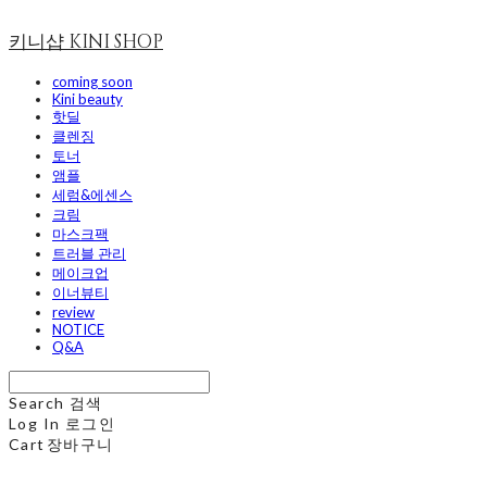
키니샵 KINI SHOP
coming soon
Kini beauty
핫딜
클렌징
토너
앰플
세럼&에센스
크림
마스크팩
트러블 관리
메이크업
이너뷰티
review
NOTICE
Q&A
Search
검색
Log In
로그인
Cart
장바구니