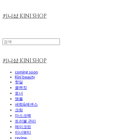
키니샵 KINI SHOP
키니샵 KINI SHOP
coming soon
Kini beauty
핫딜
클렌징
토너
앰플
세럼&에센스
크림
마스크팩
트러블 관리
메이크업
이너뷰티
review