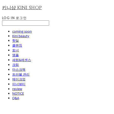
키니샵 KINI SHOP
LOG IN
로그인
coming soon
Kini beauty
핫딜
클렌징
토너
앰플
세럼&에센스
크림
마스크팩
트러블 관리
메이크업
이너뷰티
review
NOTICE
Q&A