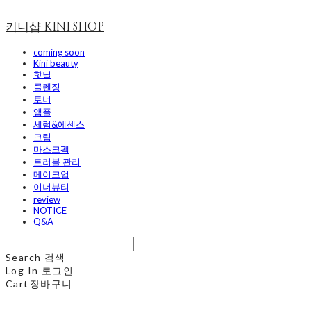
키니샵 KINI SHOP
coming soon
Kini beauty
핫딜
클렌징
토너
앰플
세럼&에센스
크림
마스크팩
트러블 관리
메이크업
이너뷰티
review
NOTICE
Q&A
Search
검색
Log In
로그인
Cart
장바구니