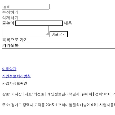
수정하기
삭제하기
글쓴이
내용
댓글 쓰기
목록으로 가기
카카오톡
이용약관
개인정보처리방침
사업자정보확인
상호: 키니샵 | 대표: 최선호 | 개인정보관리책임자: 유미희 | 전화: 010-5690-
주소: 경기도 평택시 고덕동 2045-1 프리미엄원희캐슬216호 | 사업자