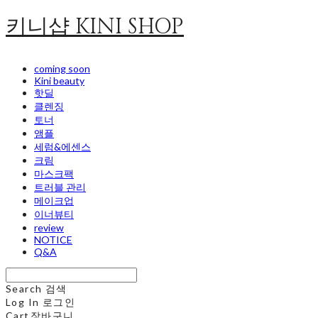
키니샵 KINI SHOP
coming soon
Kini beauty
핫딜
클렌징
토너
앰플
세럼&에센스
크림
마스크팩
트러블 관리
메이크업
이너뷰티
review
NOTICE
Q&A
Search
검색
Log In
로그인
Cart
장바구니