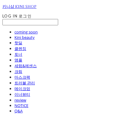
키니샵 KINI SHOP
LOG IN
로그인
coming soon
Kini beauty
핫딜
클렌징
토너
앰플
세럼&에센스
크림
마스크팩
트러블 관리
메이크업
이너뷰티
review
NOTICE
Q&A