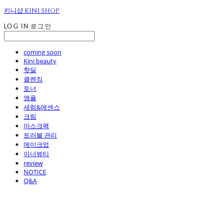
키니샵 KINI SHOP
LOG IN
로그인
coming soon
Kini beauty
핫딜
클렌징
토너
앰플
세럼&에센스
크림
마스크팩
트러블 관리
메이크업
이너뷰티
review
NOTICE
Q&A