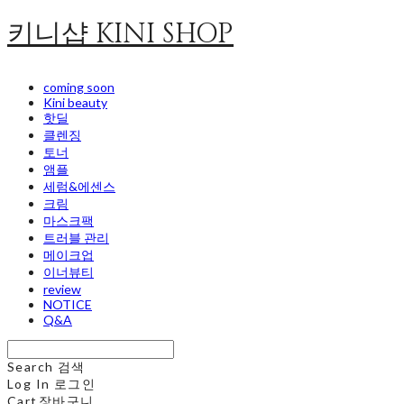
키니샵 KINI SHOP
coming soon
Kini beauty
핫딜
클렌징
토너
앰플
세럼&에센스
크림
마스크팩
트러블 관리
메이크업
이너뷰티
review
NOTICE
Q&A
Search
검색
Log In
로그인
Cart
장바구니