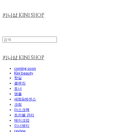
키니샵 KINI SHOP
키니샵 KINI SHOP
coming soon
Kini beauty
핫딜
클렌징
토너
앰플
세럼&에센스
크림
마스크팩
트러블 관리
메이크업
이너뷰티
review