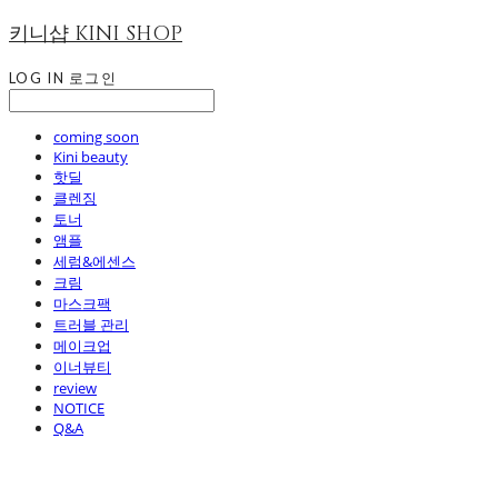
키니샵 KINI SHOP
LOG IN
로그인
coming soon
Kini beauty
핫딜
클렌징
토너
앰플
세럼&에센스
크림
마스크팩
트러블 관리
메이크업
이너뷰티
review
NOTICE
Q&A