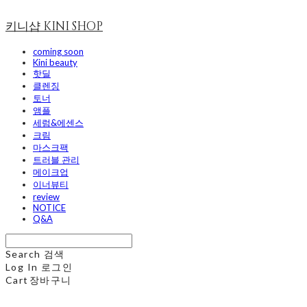
키니샵 KINI SHOP
coming soon
Kini beauty
핫딜
클렌징
토너
앰플
세럼&에센스
크림
마스크팩
트러블 관리
메이크업
이너뷰티
review
NOTICE
Q&A
Search
검색
Log In
로그인
Cart
장바구니