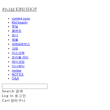
키니샵 KINI SHOP
coming soon
Kini beauty
핫딜
클렌징
토너
앰플
세럼&에센스
크림
마스크팩
트러블 관리
메이크업
이너뷰티
review
NOTICE
Q&A
Search
검색
Log In
로그인
Cart
장바구니