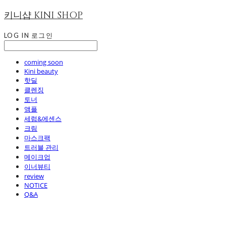
키니샵 KINI SHOP
LOG IN
로그인
coming soon
Kini beauty
핫딜
클렌징
토너
앰플
세럼&에센스
크림
마스크팩
트러블 관리
메이크업
이너뷰티
review
NOTICE
Q&A