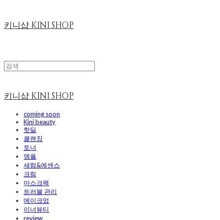
키니샵 KINI SHOP
키니샵 KINI SHOP
coming soon
Kini beauty
핫딜
클렌징
토너
앰플
세럼&에센스
크림
마스크팩
트러블 관리
메이크업
이너뷰티
review