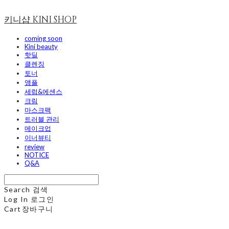
키니샵 KINI SHOP
coming soon
Kini beauty
핫딜
클렌징
토너
앰플
세럼&에센스
크림
마스크팩
트러블 관리
메이크업
이너뷰티
review
NOTICE
Q&A
Search
검색
Log In
로그인
Cart
장바구니