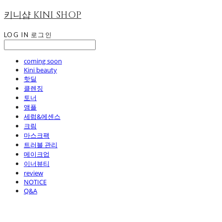
키니샵 KINI SHOP
LOG IN
로그인
coming soon
Kini beauty
핫딜
클렌징
토너
앰플
세럼&에센스
크림
마스크팩
트러블 관리
메이크업
이너뷰티
review
NOTICE
Q&A