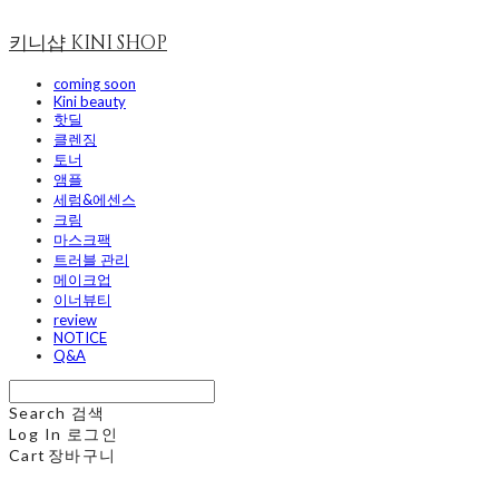
키니샵 KINI SHOP
coming soon
Kini beauty
핫딜
클렌징
토너
앰플
세럼&에센스
크림
마스크팩
트러블 관리
메이크업
이너뷰티
review
NOTICE
Q&A
Search
검색
Log In
로그인
Cart
장바구니