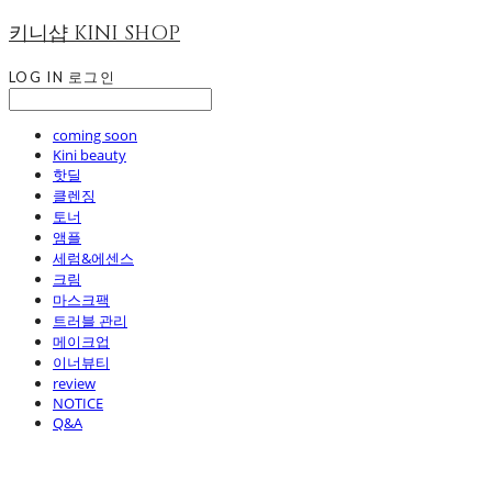
키니샵 KINI SHOP
LOG IN
로그인
coming soon
Kini beauty
핫딜
클렌징
토너
앰플
세럼&에센스
크림
마스크팩
트러블 관리
메이크업
이너뷰티
review
NOTICE
Q&A