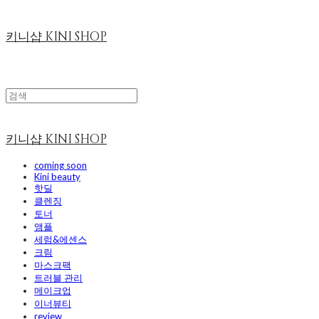
키니샵 KINI SHOP
키니샵 KINI SHOP
coming soon
Kini beauty
핫딜
클렌징
토너
앰플
세럼&에센스
크림
마스크팩
트러블 관리
메이크업
이너뷰티
review