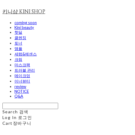
키니샵 KINI SHOP
coming soon
Kini beauty
핫딜
클렌징
토너
앰플
세럼&에센스
크림
마스크팩
트러블 관리
메이크업
이너뷰티
review
NOTICE
Q&A
Search
검색
Log In
로그인
Cart
장바구니