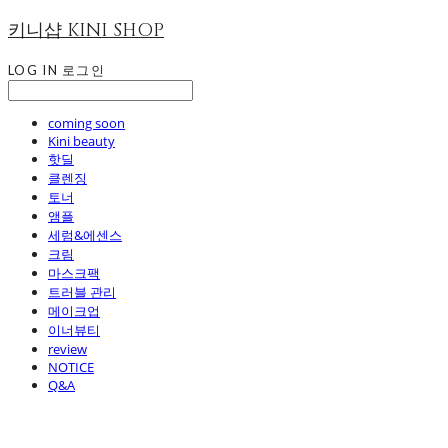
키니샵 KINI SHOP
LOG IN
로그인
coming soon
Kini beauty
핫딜
클렌징
토너
앰플
세럼&에센스
크림
마스크팩
트러블 관리
메이크업
이너뷰티
review
NOTICE
Q&A