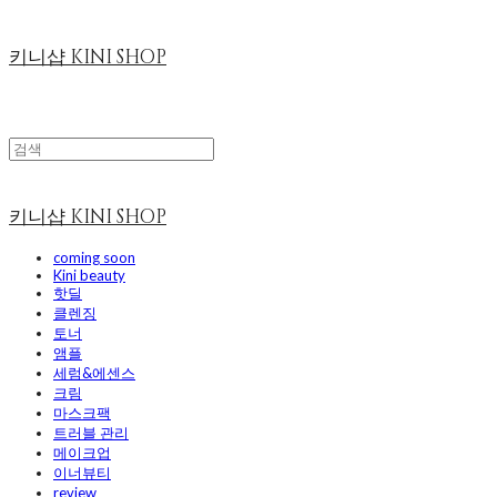
키니샵 KINI SHOP
키니샵 KINI SHOP
coming soon
Kini beauty
핫딜
클렌징
토너
앰플
세럼&에센스
크림
마스크팩
트러블 관리
메이크업
이너뷰티
review