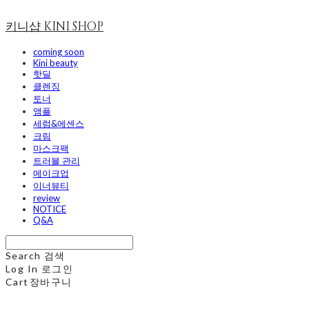
키니샵 KINI SHOP
coming soon
Kini beauty
핫딜
클렌징
토너
앰플
세럼&에센스
크림
마스크팩
트러블 관리
메이크업
이너뷰티
review
NOTICE
Q&A
Search
검색
Log In
로그인
Cart
장바구니