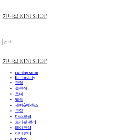
키니샵 KINI SHOP
키니샵 KINI SHOP
coming soon
Kini beauty
핫딜
클렌징
토너
앰플
세럼&에센스
크림
마스크팩
트러블 관리
메이크업
이너뷰티
review