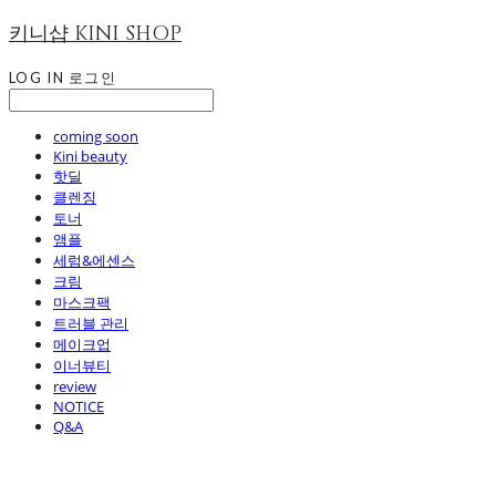
키니샵 KINI SHOP
LOG IN
로그인
coming soon
Kini beauty
핫딜
클렌징
토너
앰플
세럼&에센스
크림
마스크팩
트러블 관리
메이크업
이너뷰티
review
NOTICE
Q&A