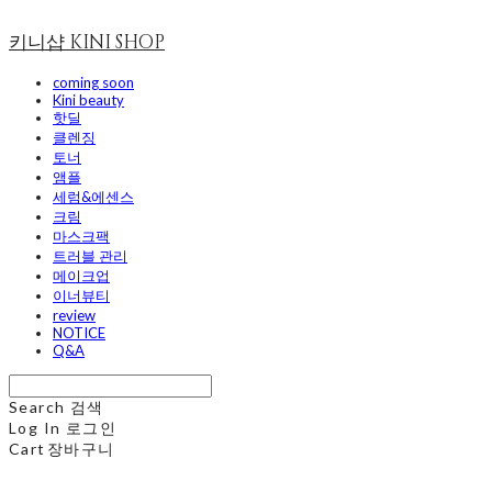
키니샵 KINI SHOP
coming soon
Kini beauty
핫딜
클렌징
토너
앰플
세럼&에센스
크림
마스크팩
트러블 관리
메이크업
이너뷰티
review
NOTICE
Q&A
Search
검색
Log In
로그인
Cart
장바구니