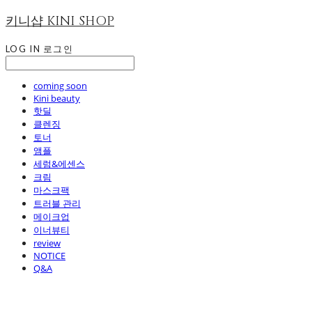
키니샵 KINI SHOP
LOG IN
로그인
coming soon
Kini beauty
핫딜
클렌징
토너
앰플
세럼&에센스
크림
마스크팩
트러블 관리
메이크업
이너뷰티
review
NOTICE
Q&A