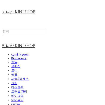
키니샵 KINI SHOP
키니샵 KINI SHOP
coming soon
Kini beauty
핫딜
클렌징
토너
앰플
세럼&에센스
크림
마스크팩
트러블 관리
메이크업
이너뷰티
review