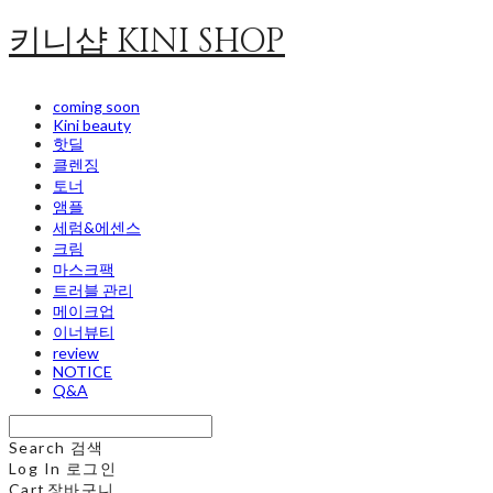
키니샵 KINI SHOP
coming soon
Kini beauty
핫딜
클렌징
토너
앰플
세럼&에센스
크림
마스크팩
트러블 관리
메이크업
이너뷰티
review
NOTICE
Q&A
Search
검색
Log In
로그인
Cart
장바구니