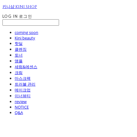
키니샵 KINI SHOP
LOG IN
로그인
coming soon
Kini beauty
핫딜
클렌징
토너
앰플
세럼&에센스
크림
마스크팩
트러블 관리
메이크업
이너뷰티
review
NOTICE
Q&A