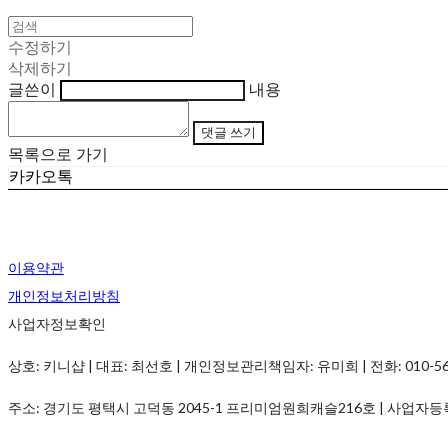
수정하기
삭제하기
글쓴이
내용
댓글 쓰기
목록으로 가기
카카오톡
이용약관
개인정보처리방침
사업자정보확인
상호: 키니샵 | 대표: 최선호 | 개인정보관리책임자: 유미희 | 전화: 010-5690-
주소: 경기도 평택시 고덕동 2045-1 프리미엄원희캐슬216호 | 사업자