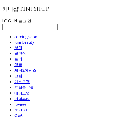
키니샵 KINI SHOP
LOG IN
로그인
coming soon
Kini beauty
핫딜
클렌징
토너
앰플
세럼&에센스
크림
마스크팩
트러블 관리
메이크업
이너뷰티
review
NOTICE
Q&A