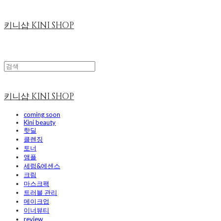
키니샵 KINI SHOP
키니샵 KINI SHOP
coming soon
Kini beauty
핫딜
클렌징
토너
앰플
세럼&에센스
크림
마스크팩
트러블 관리
메이크업
이너뷰티
review