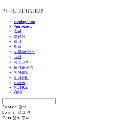
키니샵 KINI SHOP
coming soon
Kini beauty
핫딜
클렌징
토너
앰플
세럼&에센스
크림
마스크팩
트러블 관리
메이크업
이너뷰티
review
NOTICE
Q&A
Search
검색
Log In
로그인
Cart
장바구니