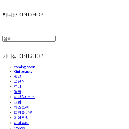
키니샵 KINI SHOP
키니샵 KINI SHOP
coming soon
Kini beauty
핫딜
클렌징
토너
앰플
세럼&에센스
크림
마스크팩
트러블 관리
메이크업
이너뷰티
review