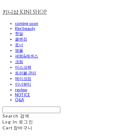
키니샵 KINI SHOP
coming soon
Kini beauty
핫딜
클렌징
토너
앰플
세럼&에센스
크림
마스크팩
트러블 관리
메이크업
이너뷰티
review
NOTICE
Q&A
Search
검색
Log In
로그인
Cart
장바구니