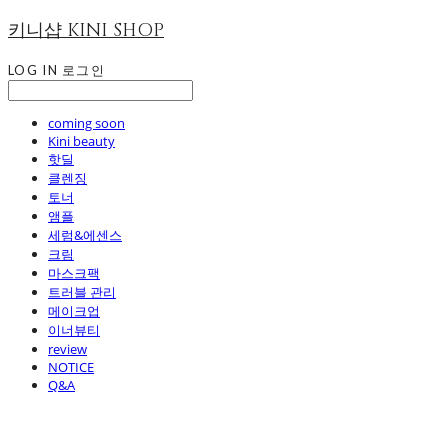
키니샵 KINI SHOP
LOG IN
로그인
coming soon
Kini beauty
핫딜
클렌징
토너
앰플
세럼&에센스
크림
마스크팩
트러블 관리
메이크업
이너뷰티
review
NOTICE
Q&A