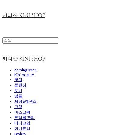
키니샵 KINI SHOP
키니샵 KINI SHOP
coming soon
Kini beauty
핫딜
클렌징
토너
앰플
세럼&에센스
크림
마스크팩
트러블 관리
메이크업
이너뷰티
review