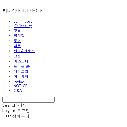
키니샵 KINI SHOP
coming soon
Kini beauty
핫딜
클렌징
토너
앰플
세럼&에센스
크림
마스크팩
트러블 관리
메이크업
이너뷰티
review
NOTICE
Q&A
Search
검색
Log In
로그인
Cart
장바구니