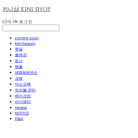
키니샵 KINI SHOP
LOG IN
로그인
coming soon
Kini beauty
핫딜
클렌징
토너
앰플
세럼&에센스
크림
마스크팩
트러블 관리
메이크업
이너뷰티
review
NOTICE
Q&A