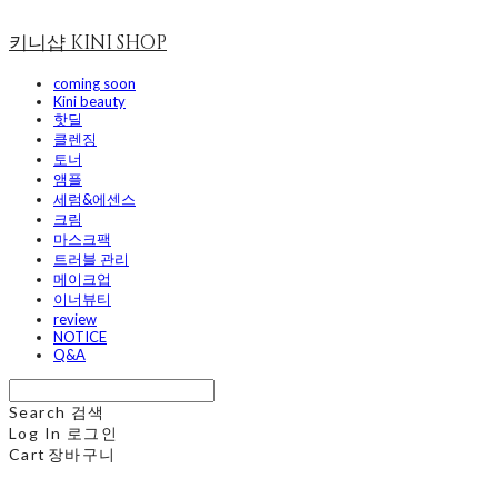
키니샵 KINI SHOP
coming soon
Kini beauty
핫딜
클렌징
토너
앰플
세럼&에센스
크림
마스크팩
트러블 관리
메이크업
이너뷰티
review
NOTICE
Q&A
Search
검색
Log In
로그인
Cart
장바구니