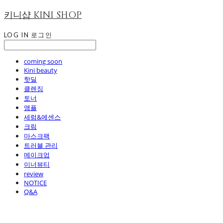
키니샵 KINI SHOP
LOG IN
로그인
coming soon
Kini beauty
핫딜
클렌징
토너
앰플
세럼&에센스
크림
마스크팩
트러블 관리
메이크업
이너뷰티
review
NOTICE
Q&A