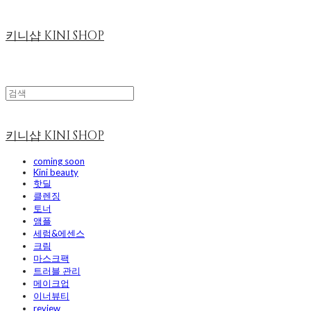
키니샵 KINI SHOP
키니샵 KINI SHOP
coming soon
Kini beauty
핫딜
클렌징
토너
앰플
세럼&에센스
크림
마스크팩
트러블 관리
메이크업
이너뷰티
review