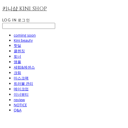
키니샵 KINI SHOP
LOG IN
로그인
coming soon
Kini beauty
핫딜
클렌징
토너
앰플
세럼&에센스
크림
마스크팩
트러블 관리
메이크업
이너뷰티
review
NOTICE
Q&A