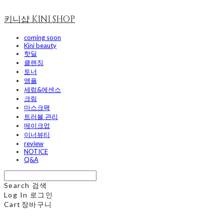
키니샵 KINI SHOP
coming soon
Kini beauty
핫딜
클렌징
토너
앰플
세럼&에센스
크림
마스크팩
트러블 관리
메이크업
이너뷰티
review
NOTICE
Q&A
Search
검색
Log In
로그인
Cart
장바구니