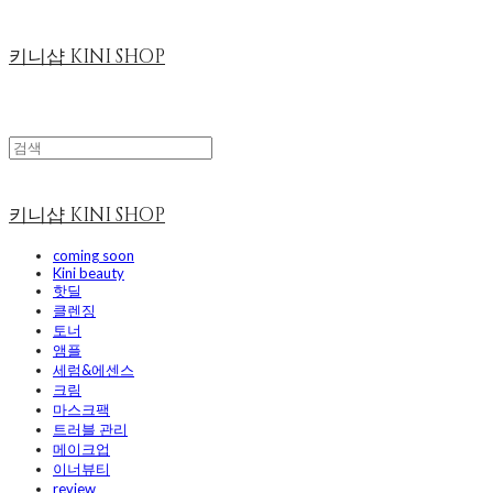
키니샵 KINI SHOP
키니샵 KINI SHOP
coming soon
Kini beauty
핫딜
클렌징
토너
앰플
세럼&에센스
크림
마스크팩
트러블 관리
메이크업
이너뷰티
review