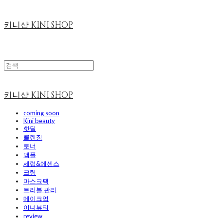
키니샵 KINI SHOP
키니샵 KINI SHOP
coming soon
Kini beauty
핫딜
클렌징
토너
앰플
세럼&에센스
크림
마스크팩
트러블 관리
메이크업
이너뷰티
review