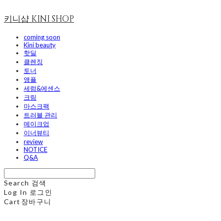
키니샵 KINI SHOP
coming soon
Kini beauty
핫딜
클렌징
토너
앰플
세럼&에센스
크림
마스크팩
트러블 관리
메이크업
이너뷰티
review
NOTICE
Q&A
Search
검색
Log In
로그인
Cart
장바구니