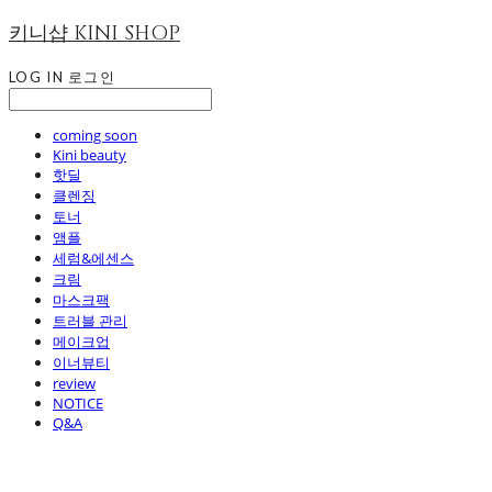
키니샵 KINI SHOP
LOG IN
로그인
coming soon
Kini beauty
핫딜
클렌징
토너
앰플
세럼&에센스
크림
마스크팩
트러블 관리
메이크업
이너뷰티
review
NOTICE
Q&A