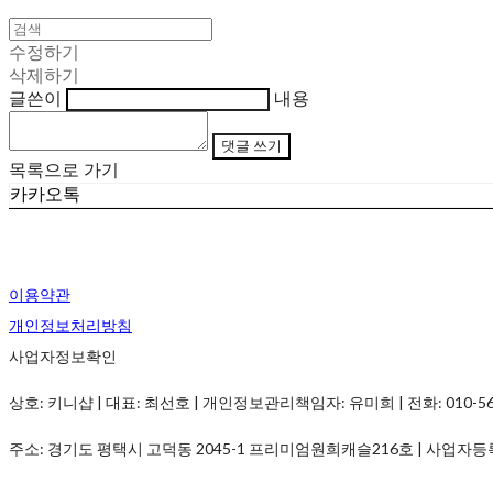
수정하기
삭제하기
글쓴이
내용
댓글 쓰기
목록으로 가기
카카오톡
이용약관
개인정보처리방침
사업자정보확인
상호: 키니샵 | 대표: 최선호 | 개인정보관리책임자: 유미희 | 전화: 010-5690-
주소: 경기도 평택시 고덕동 2045-1 프리미엄원희캐슬216호 | 사업자