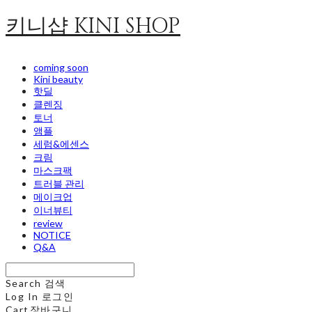
키니샵 KINI SHOP
coming soon
Kini beauty
핫딜
클렌징
토너
앰플
세럼&에센스
크림
마스크팩
트러블 관리
메이크업
이너뷰티
review
NOTICE
Q&A
Search
검색
Log In
로그인
Cart
장바구니