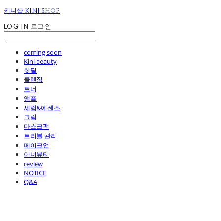
키니샵 KINI SHOP
LOG IN
로그인
coming soon
Kini beauty
핫딜
클렌징
토너
앰플
세럼&에센스
크림
마스크팩
트러블 관리
메이크업
이너뷰티
review
NOTICE
Q&A