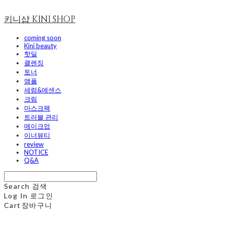
키니샵 KINI SHOP
coming soon
Kini beauty
핫딜
클렌징
토너
앰플
세럼&에센스
크림
마스크팩
트러블 관리
메이크업
이너뷰티
review
NOTICE
Q&A
Search
검색
Log In
로그인
Cart
장바구니