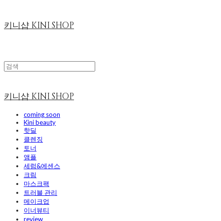
키니샵 KINI SHOP
키니샵 KINI SHOP
coming soon
Kini beauty
핫딜
클렌징
토너
앰플
세럼&에센스
크림
마스크팩
트러블 관리
메이크업
이너뷰티
review