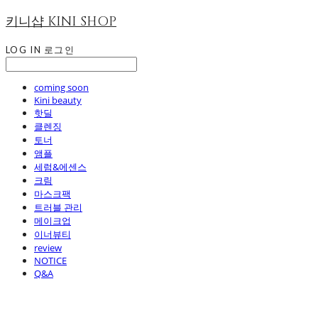
키니샵 KINI SHOP
LOG IN
로그인
coming soon
Kini beauty
핫딜
클렌징
토너
앰플
세럼&에센스
크림
마스크팩
트러블 관리
메이크업
이너뷰티
review
NOTICE
Q&A